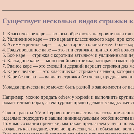
Существует несколько видов стрижки к
1. Классическое каре — волосы обрезаются на уровне плеч ил
2. Удлиненное каре — это вариант классического каре, при кот
3. Асимметричное каре — одна сторона головы имеет более кор
4. Градуированное каре — это тип стрижки, при которой волос
5. Боб-каре — стрижка с коротким затылком и удлиненными пер
6. Каскадное каре — многослойная стрижка, которая создает эф
7. Рваное каре — это смелый и дерзкий вариант стрижки для м
8. Каре с челкой — это классическая стрижка с челкой, которы
9. Каре без челки — вариант стрижки без челки, предназначенн
Укладка прически каре может быть разной в зависимости от ваш
Например, можно придать объем у корней и выполнить крупные
романтичный образ, а текстурные пряди сделают укладку женск
Салон красоты NV в Перово приглашает вас на создание женск
идеально подходить к вашим индивидуальным особенностям в
Помимо создания прически, мы также предлагаем услуги по е
создавать как гладкие, строгие прически, так и объемные, волн