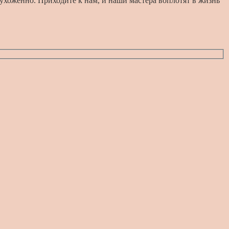
 ухоженно. Приходите к нам, и наши мастера воплотят в жизнь