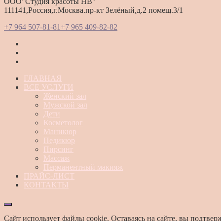
ООО"Студия красоты HB"
111141,Россия,г.Москва.пр-кт Зелёный,д.2 помещ.3/1
+7 964 507-81-81
+7 965 409-82-82
ГЛАВНАЯ
ВСЕ УСЛУГИ
Женский зал
Мужской зал
Дети
Косметолог
Маникюр
Педикюр
Пирсинг
Массаж
Перманентный макияж
ПРАЙС-ЛИСТ
КОНТАКТЫ
Сайт использует файлы cookie. Оставаясь на сайте, вы подтвер