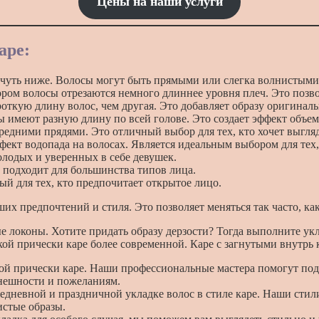
Цены
на
наши
услуги
аре:
и чуть ниже. Волосы могут быть прямыми или слегка волнистыми
ором волосы отрезаются немного длиннее уровня плеч. Это позво
откую длину волос, чем другая. Это добавляет образу оригинал
ы имеют разную длину по всей голове. Это создает эффект объема
едними прядями. Это отличный выбор для тех, кто хочет выгляд
фект водопада на волосах. Является идеальным выбором для тех,
олодых и уверенных в себе девушек.
й подходит для большинства типов лица.
ый для тех, кто предпочитает открытое лицо.
их предпочтений и стиля. Это позволяет меняться так часто, как
 локоны. Хотите придать образу дерзости? Тогда выполните ук
ой прически каре более современной. Каре с загнутыми внутрь 
ой прически каре. Наши профессиональные мастера помогут под
нешности и пожеланиям.
жедневной и праздничной укладке волос в стиле каре. Наши ст
истые образы.