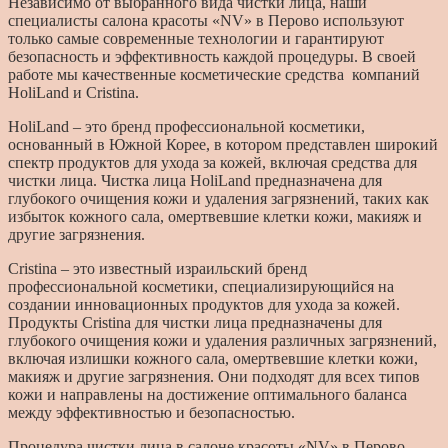
Независимо от выбранного вида чистки лица, наши
специалисты салона красоты «NV» в Перово используют
только самые современные технологии и гарантируют
безопасность и эффективность каждой процедуры. В своей
работе мы качественные косметические средства компаний
HoliLand и Cristina.
HoliLand – это бренд профессиональной косметики,
основанный в Южной Корее, в котором представлен широкий
спектр продуктов для ухода за кожей, включая средства для
чистки лица. Чистка лица HoliLand предназначена для
глубокого очищения кожи и удаления загрязнений, таких как
избыток кожного сала, омертвевшие клетки кожи, макияж и
другие загрязнения.
Cristina – это известный израильский бренд
профессиональной косметики, специализирующийся на
создании инновационных продуктов для ухода за кожей.
Продукты Cristina для чистки лица предназначены для
глубокого очищения кожи и удаления различных загрязнений,
включая излишки кожного сала, омертвевшие клетки кожи,
макияж и другие загрязнения. Они подходят для всех типов
кожи и направлены на достижение оптимального баланса
между эффективностью и безопасностью.
Процедура чистки лица в салоне красоты «NV» в Перово